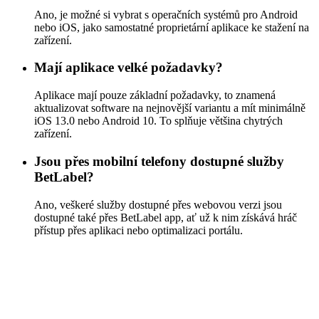
Ano, je možné si vybrat s operačních systémů pro Android
nebo iOS, jako samostatné proprietární aplikace ke stažení na
zařízení.
Mají aplikace velké požadavky?
Aplikace mají pouze základní požadavky, to znamená
aktualizovat software na nejnovější variantu a mít minimálně
iOS 13.0 nebo Android 10. To splňuje většina chytrých
zařízení.
Jsou přes mobilní telefony dostupné služby
BetLabel?
Ano, veškeré služby dostupné přes webovou verzi jsou
dostupné také přes BetLabel app, ať už k nim získává hráč
přístup přes aplikaci nebo optimalizaci portálu.