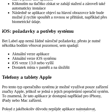
Kliknutím na tlačítko získat se zahájí stažení a zároveň také
automaticky instalace
Následně se aplikace objeví na hlavní obrazovce kde bude
možné jí rychle spouštět a rovnou se přihlásit, například přes
biometrické údaje.
iOS: požadavky a potřeby systému
Bet Label app nemá žádné náročné požadavky, přesto je nutné
několika bodům věnovat pozornost, sem spadají:
Aktuální verze aplikace
Aktuální verze iOS systému
iOS verze 13.0 nebo vyšší
Dostatek místa v paměti a na úložišti
Telefony a tablety Apple
Pro tento typ operačního systému je možné využívat pouze zařízení
značky Apple, jelikož se jedná o jejich proprietární operační systém.
To znamená, že tato aplikace je dostupná například pro iPhony,
iPady nebo Mac zařízení.
Pokud z jakéhokoliv důvodu nepůjde aplikace nainstalovat,