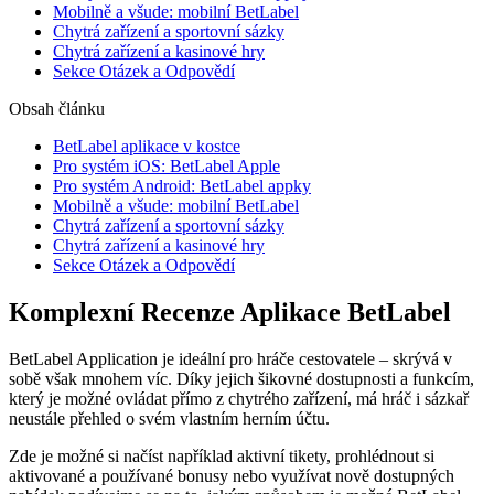
Mobilně a všude: mobilní BetLabel
Chytrá zařízení a sportovní sázky
Chytrá zařízení a kasinové hry
Sekce Otázek a Odpovědí
Obsah článku
BetLabel aplikace v kostce
Pro systém iOS: BetLabel Apple
Pro systém Android: BetLabel appky
Mobilně a všude: mobilní BetLabel
Chytrá zařízení a sportovní sázky
Chytrá zařízení a kasinové hry
Sekce Otázek a Odpovědí
Komplexní Recenze Aplikace BetLabel
BetLabel Application je ideální pro hráče cestovatele – skrývá v
sobě však mnohem víc. Díky jejich šikovné dostupnosti a funkcím,
který je možné ovládat přímo z chytrého zařízení, má hráč i sázkař
neustále přehled o svém vlastním herním účtu.
Zde je možné si načíst například aktivní tikety, prohlédnout si
aktivované a používané bonusy nebo využívat nově dostupných