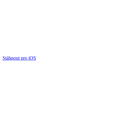
Stáhnout pro iOS