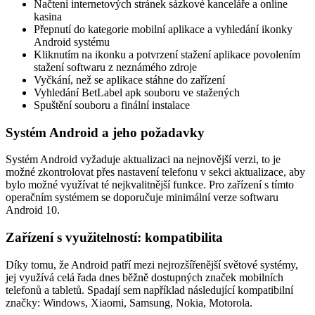
Načtení internetových stránek sázkové kanceláře a online
kasina
Přepnutí do kategorie mobilní aplikace a vyhledání ikonky
Android systému
Kliknutím na ikonku a potvrzení stažení aplikace povolením
stažení softwaru z neznámého zdroje
Vyčkání, než se aplikace stáhne do zařízení
Vyhledání BetLabel apk souboru ve stažených
Spuštění souboru a finální instalace
Systém Android a jeho požadavky
Systém Android vyžaduje aktualizaci na nejnovější verzi, to je
možné zkontrolovat přes nastavení telefonu v sekci aktualizace, aby
bylo možné využívat té nejkvalitnější funkce. Pro zařízení s tímto
operačním systémem se doporučuje minimální verze softwaru
Android 10.
Zařízení s využitelností: kompatibilita
Díky tomu, že Android patří mezi nejrozšířenější světové systémy,
jej využívá celá řada dnes běžně dostupných značek mobilních
telefonů a tabletů. Spadají sem například následující kompatibilní
značky: Windows, Xiaomi, Samsung, Nokia, Motorola.