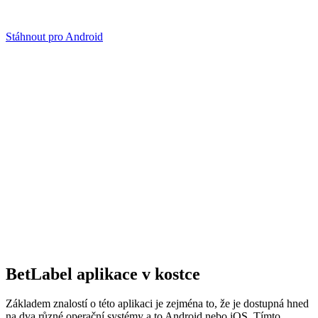
Stáhnout pro Android
BetLabel aplikace v kostce
Základem znalostí o této aplikaci je zejména to, že je dostupná hned
na dva různé operační systémy a to Android nebo iOS. Tímto